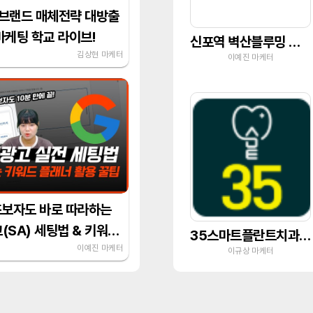
브랜드 매체전략 대방출
 마케팅 학교 라이브!
신포역 벽산블루밍 오션시티
김상현 마케터
이예진 마케터
초보자도 바로 따라하는
(SA) 세팅법 & 키워드
35스마트플란트치과의원
가이드
이예진 마케터
이규상 마케터