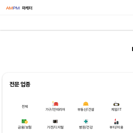
마케터
전문 업종
전체
가구/인테리어
부동산/건설
게임/IT
금융/보험
가전/디지털
병원/건강
뷰티/미용