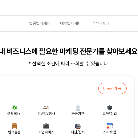
업종별마케터
매체별마케터
우수마케터
내 비즈니스에 필요한 마케팅 전문가를 찾아보세요
* 선택한 조건에 따라 조회할 수 있습니다.
바로가기 →
생활/리빙
이벤트/행사
공공기관
교육/취업
반려동물
기업서비스
패션/잡화
스타트업