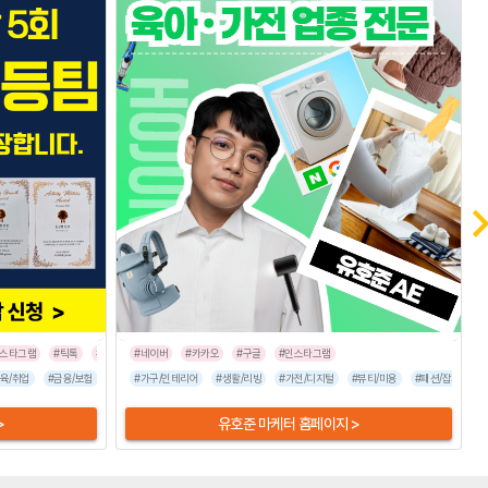
인스타그램
#틱톡
#트위터
#네이버
#카카오
#구글
#인스타그램
포츠/레저
육/취업
#금융/보험
#식품/음료
#이벤트/행사
#엔터테인먼트
#가구/인테리어
#가전/디지털
#여행/숙박
#생활/리빙
#부동산/건설
#유통/쇼핑몰
#가전/디지털
#뷰티/미용
#인터넷/통신
#뷰티/미용
#기업서비스
#자동차
#패션/잡화
#프랜
#패션
#
>
유호준 마케터 홈페이지 >