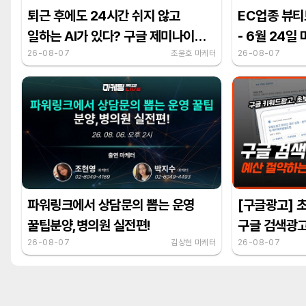
퇴근 후에도 24시간 쉬지 않고
EC업종 뷰티
일하는 AI가 있다? 구글 제미나이
- 6월 24일
스파크 활용법
26-08-07
조윤호 마케터
26-08-07
파워링크에서 상담문의 뽑는 운영
[구글광고] 
꿀팁분양,병의원 실전편!
구글 검색광고
26-08-07
김상현 마케터
플래너 활용 
26-08-07