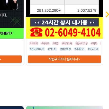
#네이버
#카카오
#구글
#페이스북
#인스타그램
#틱톡
#라이브
/숙박
#음식점
#가구/인테리어
#게임/IT
#생활/리빙
#공공기관
#교육/취업
#금융/
>
박준우 마케터 홈페이지 >