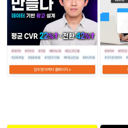
#네이버
#카카오
#구글
#페이스북
#인스타그램
#네이버
#카카오
#교육/취업
#금융/보험
#가전/디지털
#부동산/건설
#뷰티/미용
#유통/쇼핑몰
#가구/인테리어
#프랜차
임두영 마케터 홈페이지 >