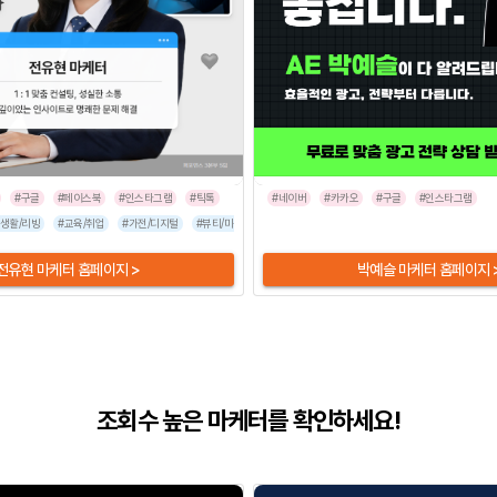
#구글
#페이스북
#인스타그램
#틱톡
#네이버
#카카오
#구글
#인스타그램
이즈
#생활/리빙
#교육/취업
#가전/디지털
#뷰티/미용
#패션/잡화
#식품/음료
#엔터테인먼트
#여행
전유현 마케터 홈페이지 >
박예슬 마케터 홈페이지 
조회수 높은 마케터를 확인하세요!