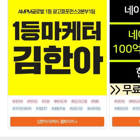
#네이버
#카카오
#구글
#페이스북
#인스타그램
#틱톡
#네이버
#페이스
#가구/인테리어
#게임/IT
#생활/리빙
#공공기관
#교육/취업
#금융/보험
#병원/건강
#이벤트/행사
#가전
김한아 마케터 홈페이지 >