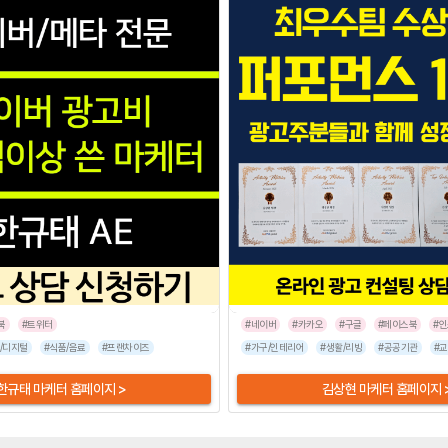
북
#트위터
#네이버
#카카오
#구글
#페이스북
#
/디지털
#병원/건강
#식품/음료
#가전/디지털
#프랜차이즈
#뷰티/미용
#반려동물
#가구/인테리어
#기업서비스
#패션/잡화
#생활/리빙
#스타트업
#공공기관
#스
#교
한규태 마케터 홈페이지 >
김상현 마케터 홈페이지 