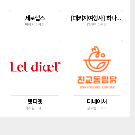
세로랩스
[패키지여행사] 하나투어 유닉투어
박현지 마케터
김용민 마케터
렛디엣
더네이처
최조원 마케터
임채린 마케터