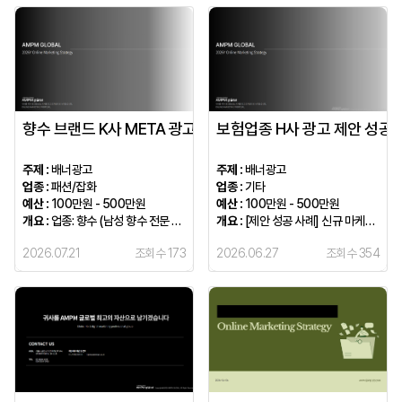
향수 브랜드 K사 META 광고 제안 성공 사례
보험업종 H사 광고 제안 성공 
주제 :
배너광고
주제 :
배너광고
업종 :
패션/잡화
업종 :
기타
예산 :
100만원 - 500만원
예산 :
100만원 - 500만원
개요 :
업종: 향수 (남성 향수 전문 브랜드) 채널: 자사몰 광고 목표: 신규 고객 유입 + 브랜드 인지도 확대 집행 매체: META (인스타그램 + 페이스북) K사는 젊은 남성을 타겟으로 한 향수 브랜드예요. 제품 퀄리티는 충분했지만 온라인 마케팅 경험이 거의 없는 상태에서 AMPM에 광고 제안을 요청해오셨어요.
개요 :
[제안 성공 사례] 신규 마케팅도 두렵지 않게! H사 보험설계사 모집을 위한 3대 매체 맞춤형 제안 전략
2026.07.21
조회수 173
2026.06.27
조회수 354