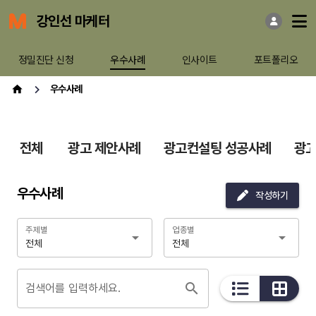
강인선 마케터
정밀진단 신청
우수사례
인사이트
포트폴리오
우수사례
전체
광고 제안사례
광고컨설팅 성공사례
광고
우수사례
작성하기
주제별
업종별
전체
전체
검색어를 입력하세요.