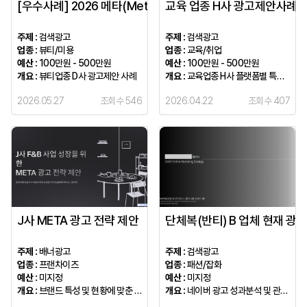
[우수사례] 2026 메타(Meta) 중심 풀퍼널 마케팅 성공 전략 
교육 업종 H사 광고제안사례
주제 :
검색광고
주제 :
검색광고
업종 :
뷰티/미용
업종 :
교육/취업
예산 :
100만원 - 500만원
예산 :
100만원 - 500만원
개요 :
뷰티업종 D사 광고제안 사례
개요 :
교육업종 H사 플랫폼별 특징과 광고 제안 사례
2026.05.27
조회수 546
2026.04.22
조회수 407
J사 META 광고 전략 제안
단체복(반티) B 업체 현재 광
주제 :
배너광고
주제 :
검색광고
업종 :
프랜차이즈
업종 :
패션/잡화
예산 :
미지정
예산 :
미지정
개요 :
브랜드 특성 및 현황에 맞춘 캠페인 전략
개요 :
네이버 광고 성과분석 및 관심매체 추천