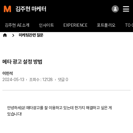
김주현 마케터
김주현 AE소개
인사이트
EXPERIENCE
포트폴리오
TO 
마케팅관련 질문
메타 광고 설정 방법
이민석
2024-05-13
조회수 : 12128
댓글 0
안녕하세요! 메타광고를 잘 이용하고 있는데 한가지 해결하고 싶은 게
있습니다!