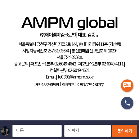
㈜에이엠피엠글로벌 | 대표. 김종규
서울특별시 금천구 가산디지털2로 144, 현대테라타워 11층 (가산동
사업자등록번호 257-81-03674
|
통신판매업신고번호 제 2020-
서울금천-2858호
광고문의
|
퍼포먼스1본부 02-6049-4642
|
퍼포먼스2본부 02-6049-41
컨설팅본부 02-6049-4621
Email
|
ks0330@ampm.co.kr
|
|
개인정보처리방침
이용약관
이메일무단수집거부
이름
연락처
문의하기