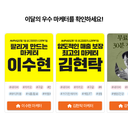
이달의 우수 마케터를 확인하세요!
#네이버
#카카오
#구글
#인스타그램
#네이버
#카카오
#구글
#페이스북
#네이버
#인스타그
#
#뷰티/미용
#식품/음료
#여행/숙박
#유통/쇼핑몰
#가구/인테리어
#프랜차이즈
#게임/IT
#생활/리빙
#음식점
#병원/건강
#공공기관
이수현 마케터
김현탁 마케터
강