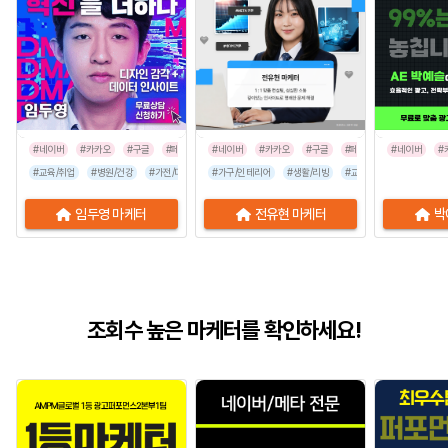
#네이버
#카카오
#구글
#페이스북
#네이버
#인스타그램
#카카오
#구글
#페이스북
#네이버
#인스타그
#
#교육/취업
#병원/건강
#가전/디지털
#가구/인테리어
#뷰티/미용
#스타트업
#생활/리빙
#식품/음료
#교육/취업
#유통/쇼핑몰
#가전/디지
임두영 마케터
전유현 마케터
박
조회수 높은 마케터를 확인하세요!