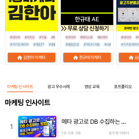
#네이버
#카카오
#구글
#페이스북
#네이버
#인스타그램
#페이스북
#틱톡
#트위터
#네이버
#
#가구/인테리어
#게임/IT
#생활/리빙
#병원/건강
#공공기관
#가전/디지털
#교육/취업
#금융/보험
#식품/음료
#이벤트/행사
#가구/인테리
#프랜차이즈
김한아 마케터
한규태 마케터
김
마케팅 인사이트
광고 우수사례
영상 교육
포트폴리오
마케팅 인사이트
메타 광고로 DB 수집하는 방법 — 잠재고객 캠페인 세팅 가이드
1
26-08-08
임두영 마케터