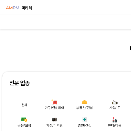
마케터
전문 업종
전체
가구/인테리어
부동산/건설
게임/IT
금융/보험
가전/디지털
병원/건강
뷰티/미용