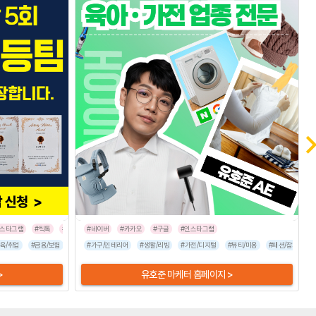
인스타그램
#틱톡
#트위터
#네이버
#카카오
#구글
#인스타그램
포츠/레저
육/취업
#금융/보험
#식품/음료
#이벤트/행사
#엔터테인먼트
#가구/인테리어
#가전/디지털
#여행/숙박
#생활/리빙
#부동산/건설
#유통/쇼핑몰
#가전/디지털
#뷰티/미용
#인터넷/통신
#뷰티/미용
#기업서비스
#자동차
#패션/잡화
#프랜
#패션
#
>
유호준 마케터 홈페이지 >