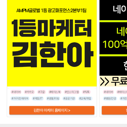
#네이버
#카카오
#구글
#페이스북
#인스타그램
#틱톡
#네이버
#페이스
#가구/인테리어
#게임/IT
#생활/리빙
#공공기관
#교육/취업
#금융/보험
#병원/건강
#이벤트/행사
#가전
김한아 마케터 홈페이지 >