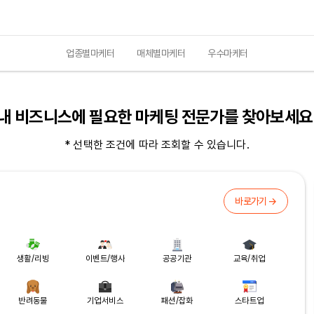
업종별마케터
매체별마케터
우수마케터
내 비즈니스에 필요한 마케팅 전문가를 찾아보세요
* 선택한 조건에 따라 조회할 수 있습니다.
바로가기 →
생활/리빙
이벤트/행사
공공기관
교육/취업
반려동물
기업서비스
패션/잡화
스타트업