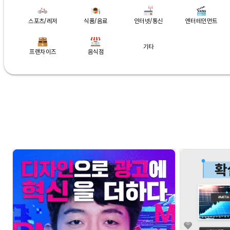
스포츠/레저
식품/음료
인터넷/통신
엔터테인먼트
기타
프랜차이즈
음식점