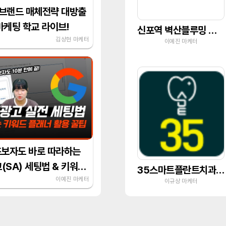
브랜드 매체전략 대방출
 마케팅 학교 라이브!
신포역 벽산블루밍 오션시티
김상현 마케터
이예진 마케터
초보자도 바로 따라하는
(SA) 세팅법 & 키워드
35스마트플란트치과의원
가이드
이예진 마케터
이규상 마케터