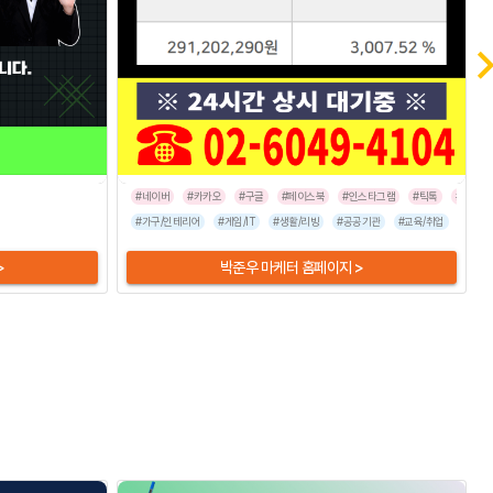
#네이버
#카카오
#구글
#페이스북
#인스타그램
#틱톡
#라이브
/숙박
#음식점
#가구/인테리어
#게임/IT
#생활/리빙
#공공기관
#교육/취업
#금융/
>
박준우 마케터 홈페이지 >