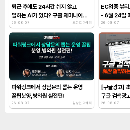
퇴근 후에도 24시간 쉬지 않고
EC업종 뷰티
일하는 AI가 있다? 구글 제미나이
- 6월 24일
스파크 활용법
26-08-07
조윤호 마케터
26-08-07
파워링크에서 상담문의 뽑는 운영
[구글광고] 
꿀팁분양,병의원 실전편!
구글 검색광고
26-08-07
김상현 마케터
플래너 활용 
26-08-07