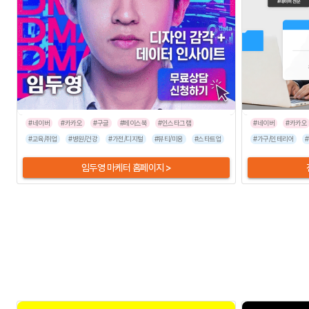
#네이버
#카카오
#구글
#페이스북
#인스타그램
#네이버
#카카오
#교육/취업
#병원/건강
#가전/디지털
#뷰티/미용
#스타트업
#식품/음료
#가구/인테리어
#유통/쇼핑몰
임두영 마케터 홈페이지 >