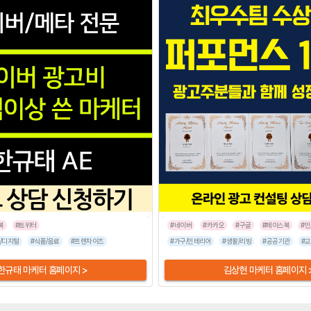
북
#트위터
#네이버
#카카오
#구글
#페이스북
#
/디지털
#병원/건강
#식품/음료
#가전/디지털
#프랜차이즈
#뷰티/미용
#반려동물
#가구/인테리어
#기업서비스
#패션/잡화
#생활/리빙
#스타트업
#공공기관
#스
#교
한규태 마케터 홈페이지 >
김상현 마케터 홈페이지 