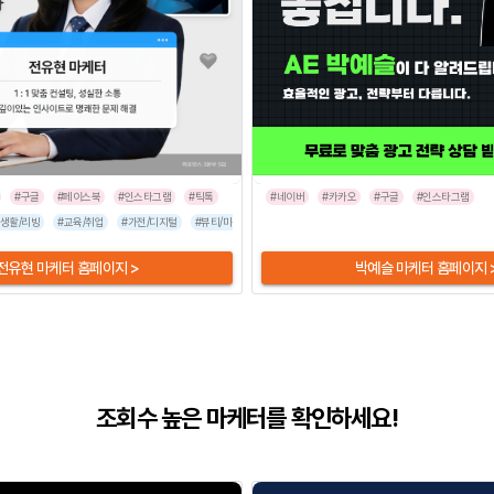
#구글
#페이스북
#인스타그램
#틱톡
#네이버
#카카오
#구글
#인스타그램
#생활/리빙
#인터넷/통신
#교육/취업
#프랜차이즈
#가전/디지털
#음식점
#뷰티/미용
#기타
#패션/잡화
#식품/음료
#엔터테인먼트
#여행
전유현 마케터 홈페이지 >
박예슬 마케터 홈페이지 
조회수 높은 마케터를 확인하세요!