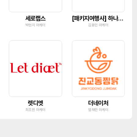
세로랩스
[패키지여행사] 하나투어 유닉투어
박현지 마케터
김용민 마케터
렛디엣
더네이처
최조원 마케터
임채린 마케터