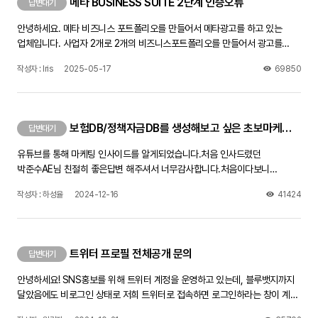
메타 BUSINESS SUITE 2단계 인증오류
답변대기
안녕하세요. 메타 비즈니스 포트폴리오를 만들어서 메타광고를 하고 있는
업체입니다. 사업자 2개로 2개의 비즈니스포트폴리오를 만들어서 광고를
진행하고 있었는데, 어느날 갑자기 Business Suite페이지가 인증이
작성자 : Iris
2025-05-17
69850
필요하다며 페이지에 들어갈 수가 없네요. 제 개인계정이나 광고관리자 페이지
로그인하는 데는 아무문제가 없습니다. 그러나 비즈니스 스위트 페이지가
열려야 게시물을 페이스북 인스타에 동시게재를 할 수 있는데, 좀 답답하네요.
전화번호 분자로 코드를 보내면 인증하라는데 일주일떄 해봐도 문자가 전혀
보험DB/정책자금DB를 생성해보고 싶은 초보마케터 입니다!
답변대기
오지 않습니다. 전화번호 설정 제대로 되었는지 다 확인했는데도 안됩니다.
페이스북 고객센터와 채팅문의를 통하여 문의했더니 원인을 모르겠다며,
유튜브를 통해 마케팅 인사이드를 알게되었습니다.처음 인사드렸던
인증창이 뜨는 PC에서 며칠동안 사용하지 말고 쉬었다가 다시 해보라고
박준수AE님 친절히 좋은답변 해주셔서 너무감사합니다.처음이다보니
하는데, 이틀 쉬었다 해도 안되네요 방법을 찾아주세요! 제발!!!
어디서부터 방향을 잡아야 할지 몰라서 선배님들에게 문의드립니다.
작성자 : 하성율
2024-12-16
41424
어떤영상을 보면 좋은지 어떻게 공부를하고 방향을 잡으면 좋은지 좋은조언
부탁드립니다!
트위터 프로필 전체공개 문의
답변대기
안녕하세요! SNS홍보를 위해 트위터 계정을 운영하고 있는데, 블루뱃지까지
달았음에도 비로그인 상태로 저희 트위터로 접속하면 로그인하라는 창이 계속
뜨더라구요.공개계정으로 해놨고 민감한 정보 제한?도 체크해제 했는데 다른