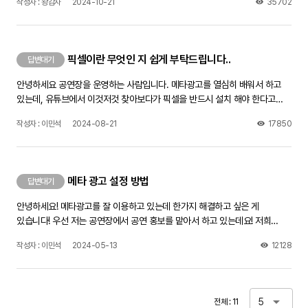
작성자 : 왕감자
2024-10-21
35702
분들처럼 로그인 없이 저희 트위터를 볼 수 있게 하는법이 궁금합니다.
픽셀이란 무엇인 지 쉽게 부탁드립니다..
답변대기
안녕하세요 공연장을 운영하는 사람입니다. 메타광고를 열심히 배워서 하고
있는데, 유튜브에서 이것저것 찾아보다가 픽셀을 반드시 설치 해야 한다고
해서요 근데 픽셀이 무엇인 지 정확한 내용은 없네요.. 그래서 질문 올립니다
작성자 : 이민석
2024-08-21
17850
픽셀을 쉽게 말해서 설명 부탁드립니다. 그리고, 저 같은 경우에는 메타 광고를
진행할 때 링크를 홈페이지로 안하고 인스타프로필방문으로 링크를 걸어서
하는데 그래도 픽셀을 해야하는 건가요?? 제가 알아본 건 다 홈페이지에
픽셀을 막 하더라구요,, 답변 부탁드립니다ㅠ
메타 광고 설정 방법
답변대기
안녕하세요! 메타광고를 잘 이용하고 있는데 한가지 해결하고 싶은 게
있습니다! 우선 저는 공연장에서 공연 홍보를 맡아서 하고 있는데요! 저희
공연장에 공연이 있을 때마다 늘 메타로 공연홍보를 합니다 간단히 제가 하는
작성자 : 이민석
2024-05-13
12128
방법을 말씀 드리면, 늘 저는 처음에 트래픽으로 설정을 하고 지역도
전라북도만 설정하고 소재를 눌렀을 때 인스타그램 프로필 방문으로 들어오게
끔설정을 하여 진행하고 있습니다. 근데 늘 문제가 되는 게 이게 메타로 인하여
예매가 잘 되고 있는 지, 얼마만큼 예매가 됐는 지,확인 할 방법을
5
전체 : 11
모르겠습니다.. 저희가 공연 예매를 네이버 예매로 진행하고 있는데 이거를