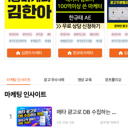
#네이버
#카카오
#구글
#페이스북
#네이버
#인스타그램
#페이스북
#틱톡
#트위터
#네이버
#
#가구/인테리어
#게임/IT
#생활/리빙
#병원/건강
#공공기관
#가전/디지털
#교육/취업
#금융/보험
#식품/음료
#이벤트/행사
#가구/인테리
#프랜차이즈
김한아 마케터
한규태 마케터
김
마케팅 인사이트
광고 우수사례
영상 교육
포트폴리오
마케팅 인사이트
메타 광고로 DB 수집하는 방법 — 잠재고객 캠페인 세팅 가이드
1
26-08-08
임두영 마케터