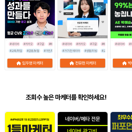
#네이버
#카카오
#구글
#페이스북
#네이버
#인스타그램
#카카오
#구글
#페이스북
#네이버
#인스타그
#
#교육/취업
#금융/보험
#가전/디지털
#가구/인테리어
#부동산/건설
#뷰티/미용
#생활/리빙
#유통/쇼핑몰
#교육/취업
#가전/디지
#프랜차이
임두영 마케터
전유현 마케터
박
조회수 높은 마케터를 확인하세요!