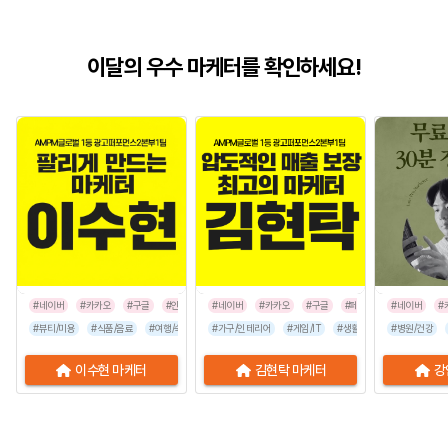
이달의 우수 마케터를 확인하세요!
#네이버
#카카오
#구글
#인스타그램
#네이버
#카카오
#구글
#페이스북
#네이버
#인스타그
#
#뷰티/미용
#식품/음료
#여행/숙박
#유통/쇼핑몰
#가구/인테리어
#프랜차이즈
#게임/IT
#생활/리빙
#음식점
#병원/건강
#공공기관
이수현 마케터
김현탁 마케터
강