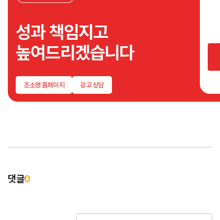
분석
성과
성과 책임지고
소통
기획
높여드리겠습니다
등등등
무엇
절!대
빠지
조소영 홈페이지
광고 상담
않습
댓글
0