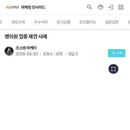
마케팅 인사이드
트
영상교육
우수사례
광고상품
포트폴리오
질문답변
우수사례
병의원 업종 제안 사례
조소영 마케터
구독
2026-04-30
조회수 : 435
댓글 0