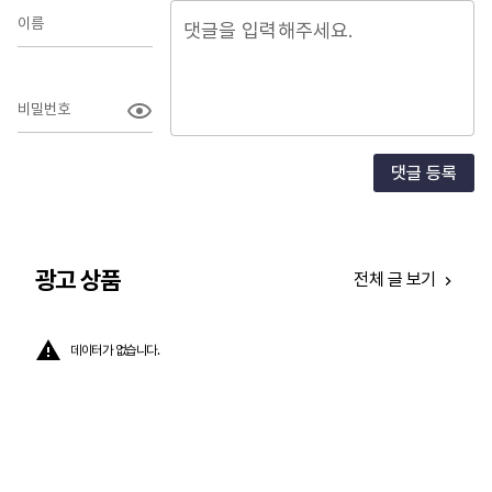
녹이
이름
매
파
비밀번호
광
개
마
댓글 등록
광고 상품
전체 글 보기
데이터가 없습니다.