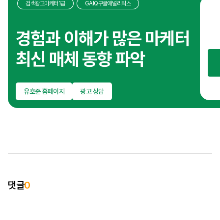
검색광고마케터1급
GAIQ구글애널리틱스
온
광
경험과 이해가 많은 마케터
성
최신 매체 동향 파악
짓
마
브
유호준 홈페이지
광고 상담
대
이
브
이
시
다
경
댓글
0
인
실
수