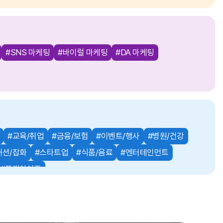
#SNS 마케팅
#바이럴 마케팅
#DA 마케팅
#교육/취업
#금융/보험
#이벤트/행사
#병원/건강
패션/잡화
#스타트업
#식품/음료
#엔터테인먼트
#프랜차이즈