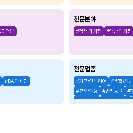
전문분야
DB 전문
#검색 마케팅
#영상 마케팅
전문업종
#DA 마케팅
#가구/인테리어
#생활/리빙
#뷰티/미용
#반려동물
#
#여행/숙박
#유통/쇼핑몰