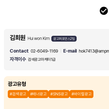
김희원
Hui won Kim
광고퍼포먼스2팀
Contact
E-mail
02-6049-1169
hok7413@ampm.
자격이수
검색광고마케터1급
광고유형
#검색광고
#배너광고
#SNS광고
#바이럴광고