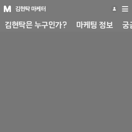
김현탁 마케터
김현탁은 누구인가?
마케팅 정보
궁