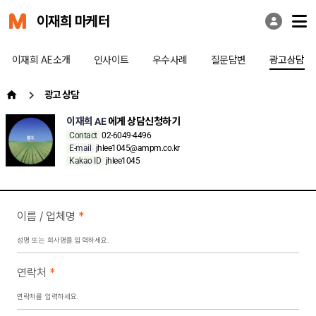
이재희 마케터
이재희 AE소개
인사이트
우수사례
질문답변
광고상담
광고 상담
이재희 AE
에게 상담신청하기
Contact
02-6049-4496
E-mail
jhlee1045@ampm.co.kr
Kakao ID
jhlee1045