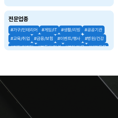
전문업종
#가구/인테리어
#게임/IT
#생활/리빙
#공공기관
#교육/취업
#금융/보험
#이벤트/행사
#병원/건강
#가전/디지털
#부동산/건설
#뷰티/미용
#반려동물
#기업서비스
#패션/잡화
#스타트업
#스포츠/레저
#식품/음료
#엔터테인먼트
#여행/숙박
#유통/쇼핑몰
#인쇄/출판
#인터넷/통신
#자동차
#프랜차이즈
#음식점
#기타