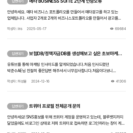
메타 BUSINESS SUITE 2단계 인증오류
답변대기
안녕하세요. 메타 비즈니스 포트폴리오를 만들어서 메타광고를 하고 있는
업체입니다. 사업자 2개로 2개의 비즈니스포트폴리오를 만들어서 광고를
진행하고 있었는데, 어느날 갑자기 Business Suite페이지가 인증이
작성자 : Iris
2025-05-17
69684
필요하다며 페이지에 들어갈 수가 없네요. 제 개인계정이나 광고관리자 페이지
로그인하는 데는 아무문제가 없습니다. 그러나 비즈니스 스위트 페이지가
열려야 게시물을 페이스북 인스타에 동시게재를 할 수 있는데, 좀 답답하네요.
전화번호 분자로 코드를 보내면 인증하라는데 일주일떄 해봐도 문자가 전혀
보험DB/정책자금DB를 생성해보고 싶은 초보마케터 입니다!
답변대기
오지 않습니다. 전화번호 설정 제대로 되었는지 다 확인했는데도 안됩니다.
페이스북 고객센터와 채팅문의를 통하여 문의했더니 원인을 모르겠다며,
유튜브를 통해 마케팅 인사이드를 알게되었습니다.처음 인사드렸던
인증창이 뜨는 PC에서 며칠동안 사용하지 말고 쉬었다가 다시 해보라고
박준수AE님 친절히 좋은답변 해주셔서 너무감사합니다.처음이다보니
하는데, 이틀 쉬었다 해도 안되네요 방법을 찾아주세요! 제발!!!
어디서부터 방향을 잡아야 할지 몰라서 선배님들에게 문의드립니다.
작성자 : 하성율
2024-12-16
41306
어떤영상을 보면 좋은지 어떻게 공부를하고 방향을 잡으면 좋은지 좋은조언
부탁드립니다!
트위터 프로필 전체공개 문의
답변대기
안녕하세요! SNS홍보를 위해 트위터 계정을 운영하고 있는데, 블루뱃지까지
달았음에도 비로그인 상태로 저희 트위터로 접속하면 로그인하라는 창이 계속
뜨더라구요.공개계정으로 해놨고 민감한 정보 제한?도 체크해제 했는데 다른