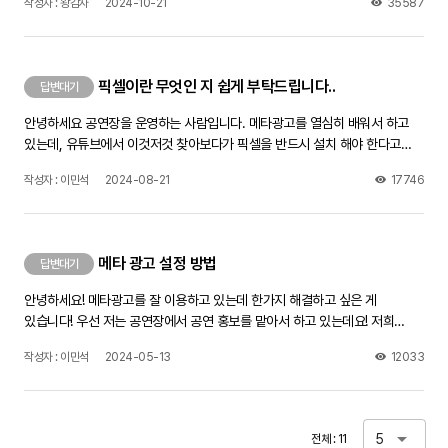
작성자 : 왕감자
2024-10-21
35587
분들처럼 로그인 없이 저희 트위터를 볼 수 있게 하는법이 궁금합니다.
픽셀이란 무엇인 지 쉽게 부탁드립니다..
답변대기
안녕하세요 공연장을 운영하는 사람입니다. 메타광고를 열심히 배워서 하고
있는데, 유튜브에서 이것저것 찾아보다가 픽셀을 반드시 설치 해야 한다고
해서요 근데 픽셀이 무엇인 지 정확한 내용은 없네요.. 그래서 질문 올립니다
작성자 : 이민석
2024-08-21
17746
픽셀을 쉽게 말해서 설명 부탁드립니다. 그리고, 저 같은 경우에는 메타 광고를
진행할 때 링크를 홈페이지로 안하고 인스타프로필방문으로 링크를 걸어서
하는데 그래도 픽셀을 해야하는 건가요?? 제가 알아본 건 다 홈페이지에
픽셀을 막 하더라구요,, 답변 부탁드립니다ㅠ
메타 광고 설정 방법
답변대기
안녕하세요! 메타광고를 잘 이용하고 있는데 한가지 해결하고 싶은 게
있습니다! 우선 저는 공연장에서 공연 홍보를 맡아서 하고 있는데요! 저희
공연장에 공연이 있을 때마다 늘 메타로 공연홍보를 합니다 간단히 제가 하는
작성자 : 이민석
2024-05-13
12033
방법을 말씀 드리면, 늘 저는 처음에 트래픽으로 설정을 하고 지역도
전라북도만 설정하고 소재를 눌렀을 때 인스타그램 프로필 방문으로 들어오게
끔설정을 하여 진행하고 있습니다. 근데 늘 문제가 되는 게 이게 메타로 인하여
예매가 잘 되고 있는 지, 얼마만큼 예매가 됐는 지,확인 할 방법을
5
전체 : 11
모르겠습니다.. 저희가 공연 예매를 네이버 예매로 진행하고 있는데 이거를