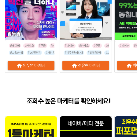
#네이버
#카카오
#구글
#페이스북
#네이버
#인스타그램
#카카오
#구글
#페이스북
#네이버
#인스타그
#
#교육/취업
#병원/건강
#가전/디지털
#가구/인테리어
#뷰티/미용
#스타트업
#생활/리빙
#식품/음료
#교육/취업
#유통/쇼핑몰
#가전/디지
임두영 마케터
전유현 마케터
박
조회수 높은 마케터를 확인하세요!