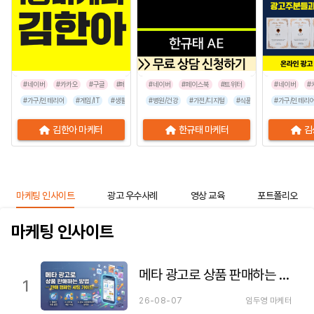
#네이버
#카카오
#구글
#페이스북
#네이버
#인스타그램
#페이스북
#틱톡
#트위터
#네이버
#
#가구/인테리어
#게임/IT
#생활/리빙
#병원/건강
#공공기관
#가전/디지털
#교육/취업
#금융/보험
#식품/음료
#이벤트/행사
#가구/인테리
#프랜차이즈
김한아 마케터
한규태 마케터
김
마케팅 인사이트
광고 우수사례
영상 교육
포트폴리오
마케팅 인사이트
메타 광고로 상품 판매하는 방법 — 판매 캠페인 세팅 가이드
1
26-08-07
임두영 마케터