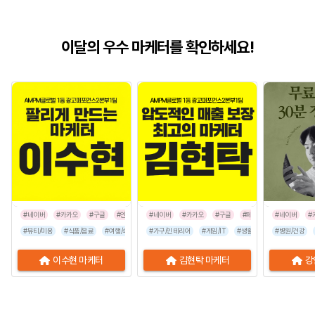
이달의 우수 마케터를 확인하세요!
#네이버
#카카오
#구글
#인스타그램
#네이버
#카카오
#구글
#페이스북
#네이버
#인스타그
#
#뷰티/미용
#식품/음료
#여행/숙박
#유통/쇼핑몰
#가구/인테리어
#프랜차이즈
#게임/IT
#생활/리빙
#음식점
#병원/건강
#공공기관
이수현 마케터
김현탁 마케터
강