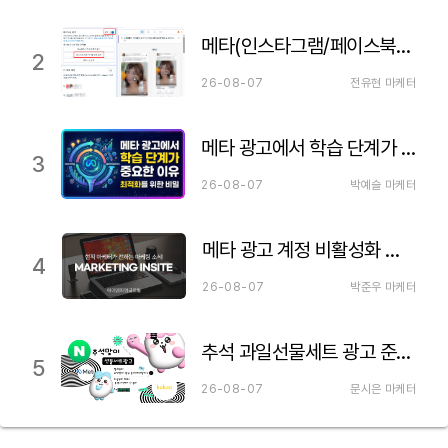
메타(인스타그램/페이스북) 파트너십 광고 세팅하는 법 이거만 보세요!
2
26-08-07
전유현 마케터
메타 광고에서 학습 단계가 중요한 이유
3
26-08-07
박예슬 마케터
메타 광고 계정 비활성화 원인 분석과 실전 해제 가이드 🔓
4
26-08-07
박준우 마케터
추석 과일선물세트 광고 준비하기
5
26-08-07
문시은 마케터