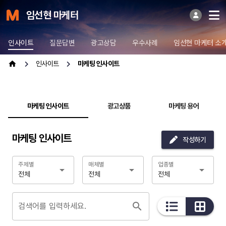
임선현 마케터
인사이트
질문답변
광고상담
우수사례
임선현 마케터 소
인사이트
마케팅 인사이트
마케팅 인사이트
광고상품
마케팅 용어
마케팅 인사이트
작성하기
주제별
매체별
업종별
전체
전체
전체
검색어를 입력하세요.