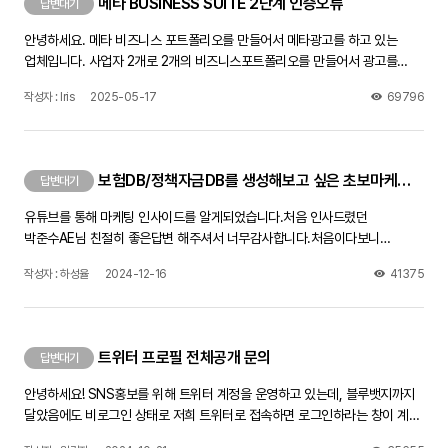
메타 BUSINESS SUITE 2단계 인증오류
답변대기
안녕하세요. 메타 비즈니스 포트폴리오를 만들어서 메타광고를 하고 있는
업체입니다. 사업자 2개로 2개의 비즈니스포트폴리오를 만들어서 광고를
진행하고 있었는데, 어느날 갑자기 Business Suite페이지가 인증이
작성자 : Iris
2025-05-17
69796
필요하다며 페이지에 들어갈 수가 없네요. 제 개인계정이나 광고관리자 페이지
로그인하는 데는 아무문제가 없습니다. 그러나 비즈니스 스위트 페이지가
열려야 게시물을 페이스북 인스타에 동시게재를 할 수 있는데, 좀 답답하네요.
전화번호 분자로 코드를 보내면 인증하라는데 일주일떄 해봐도 문자가 전혀
보험DB/정책자금DB를 생성해보고 싶은 초보마케터 입니다!
답변대기
오지 않습니다. 전화번호 설정 제대로 되었는지 다 확인했는데도 안됩니다.
페이스북 고객센터와 채팅문의를 통하여 문의했더니 원인을 모르겠다며,
유튜브를 통해 마케팅 인사이드를 알게되었습니다.처음 인사드렸던
인증창이 뜨는 PC에서 며칠동안 사용하지 말고 쉬었다가 다시 해보라고
박준수AE님 친절히 좋은답변 해주셔서 너무감사합니다.처음이다보니
하는데, 이틀 쉬었다 해도 안되네요 방법을 찾아주세요! 제발!!!
어디서부터 방향을 잡아야 할지 몰라서 선배님들에게 문의드립니다.
작성자 : 하성율
2024-12-16
41375
어떤영상을 보면 좋은지 어떻게 공부를하고 방향을 잡으면 좋은지 좋은조언
부탁드립니다!
트위터 프로필 전체공개 문의
답변대기
안녕하세요! SNS홍보를 위해 트위터 계정을 운영하고 있는데, 블루뱃지까지
달았음에도 비로그인 상태로 저희 트위터로 접속하면 로그인하라는 창이 계속
뜨더라구요.공개계정으로 해놨고 민감한 정보 제한?도 체크해제 했는데 다른