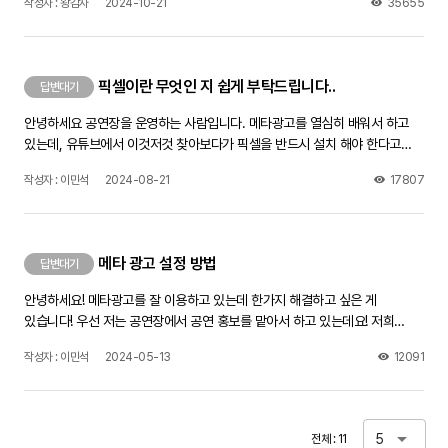
작성자 : 왕감자
2024-10-21
35655
분들처럼 로그인 없이 저희 트위터를 볼 수 있게 하는법이 궁금합니다.
픽셀이란 무엇인 지 쉽게 부탁드립니다..
답변대기
안녕하세요 공연장을 운영하는 사람입니다. 메타광고를 열심히 배워서 하고
있는데, 유튜브에서 이것저것 찾아보다가 픽셀을 반드시 설치 해야 한다고
해서요 근데 픽셀이 무엇인 지 정확한 내용은 없네요.. 그래서 질문 올립니다
작성자 : 이민석
2024-08-21
17807
픽셀을 쉽게 말해서 설명 부탁드립니다. 그리고, 저 같은 경우에는 메타 광고를
진행할 때 링크를 홈페이지로 안하고 인스타프로필방문으로 링크를 걸어서
하는데 그래도 픽셀을 해야하는 건가요?? 제가 알아본 건 다 홈페이지에
픽셀을 막 하더라구요,, 답변 부탁드립니다ㅠ
메타 광고 설정 방법
답변대기
안녕하세요! 메타광고를 잘 이용하고 있는데 한가지 해결하고 싶은 게
있습니다! 우선 저는 공연장에서 공연 홍보를 맡아서 하고 있는데요! 저희
공연장에 공연이 있을 때마다 늘 메타로 공연홍보를 합니다 간단히 제가 하는
작성자 : 이민석
2024-05-13
12091
방법을 말씀 드리면, 늘 저는 처음에 트래픽으로 설정을 하고 지역도
전라북도만 설정하고 소재를 눌렀을 때 인스타그램 프로필 방문으로 들어오게
끔설정을 하여 진행하고 있습니다. 근데 늘 문제가 되는 게 이게 메타로 인하여
예매가 잘 되고 있는 지, 얼마만큼 예매가 됐는 지,확인 할 방법을
5
전체 : 11
모르겠습니다.. 저희가 공연 예매를 네이버 예매로 진행하고 있는데 이거를