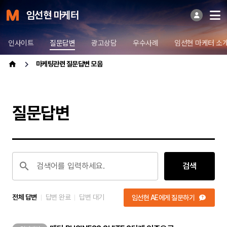
임선현 마케터
인사이트
질문답변
광고상담
우수사례
임선현 마케터 소
마케팅관련 질문답변 모음
질문답변
검색어를 입력하세요.
검색
전체 답변
답변 완료
답변 대기
임선현 AE에게 질문하기