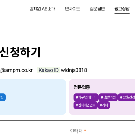
김지원 AE소개
인사이트
질문답변
광고상담
담신청하기
@ampm.co.kr
Kakao ID
wldnjs0818
전문업종
케팅
#가구/인테리어
#생활/리빙
#병원/건강
#엔터테인먼트
#기타