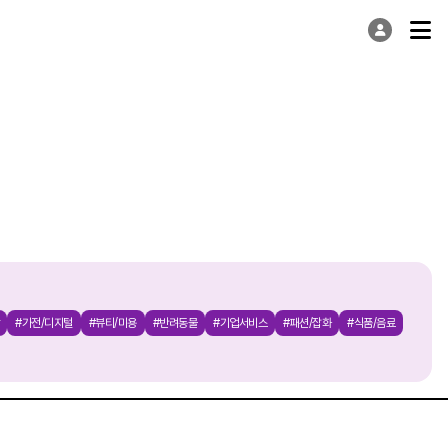
#가전/디지털
#뷰티/미용
#반려동물
#기업서비스
#패션/잡화
#식품/음료