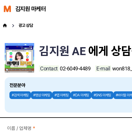
김지원 마케터
광고 상담
김지원 AE
에게 상
Contact
02-6049-4489
E-mail
won818_
전문분야
#검색 마케팅
#영상 마케팅
#앱 마케팅
#DA 마케팅
#SNS 마케팅
#바이럴 마