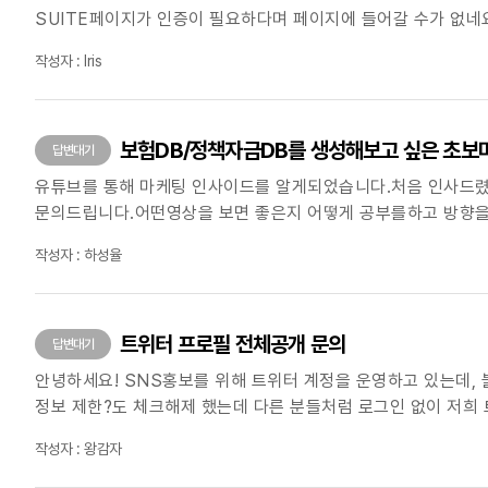
SUITE페이지가 인증이 필요하다며 페이지에 들어갈 수가 없네요. 제 개인계정이나 광고관리자 페이지 로그인하는 데는 아무문제가 없습니다. 그러나 비즈니스 스위트 페이지가 열려야
페이스북 인스타에 동시게재를 할 수 있는데, 좀 답답하네요. 전화번호 분자로 코드를 보내면 인증하라는데 일주일떄 해봐도 문자가 전혀 오지 않습니다. 전화번호 설정 제대로 되었는지 다
작성자 : Iris
확인했는데도 안됩니다. 페이스북 고객센터와 채팅문의를 통하여 문의했더니 원인을 모르겠다며, 인증창이 뜨는 PC에서 며칠동안 사용하지 말고 쉬었다가 다시 해보라고 하는데, 이틀 쉬었다 해도
안되네요 방법을 찾아주세요! 제발!!!
보험DB/정책자금DB를 생성해보고 싶은 초보
답변대기
유튜브를 통해 마케팅 인사이드를 알게되었습니다.처음 인사드렸
문의드립니다.어떤영상을 보면 좋은지 어떻게 공부를하고 방향을
작성자 : 하성율
트위터 프로필 전체공개 문의
답변대기
안녕하세요! SNS홍보를 위해 트위터 계정을 운영하고 있는데
정보 제한?도 체크해제 했는데 다른 분들처럼 로그인 없이 저희 
작성자 : 왕감자