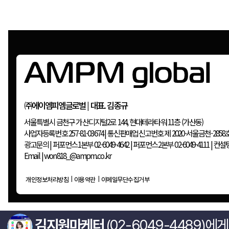
㈜에이엠피엠글로벌 | 대표. 김종규
서울특별시 금천구 가산디지털2로 144, 현대테라타워 11층 (가산동)
사업자등록번호 257-81-03674
|
통신판매업신고번호 제 2020-서울금천-
김지원마케터
(02-6049-4489)에
광고문의
|
퍼포먼스1본부 02-6049-4642
|
퍼포먼스2본부 02-6049-411