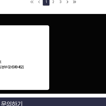
1
2
3
2858호
게 문의하기
1
|
컨설팅본부 02-6049-4621