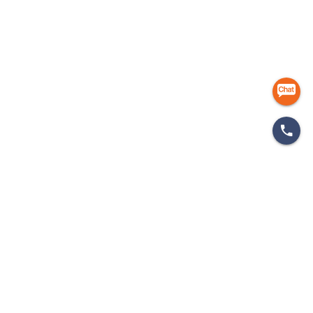
마케팅 인사이드
개인정보처리방침
이용약관
이메일무단수집거부
㈜에이엠피엠글로벌
ampmglobal.co.kr
운영사
㈜에이엠피엠글로벌 | 대표. 김종규