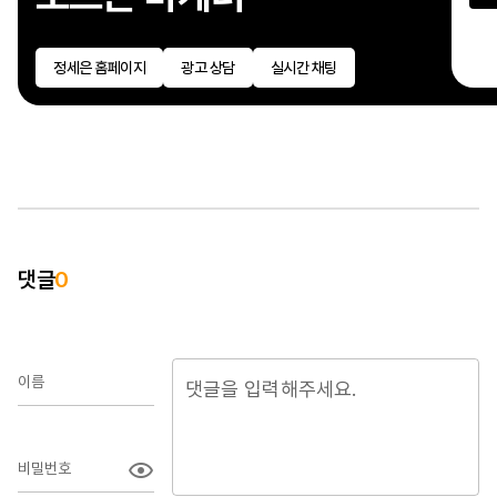
정세은 홈페이지
광고 상담
실시간 채팅
제
광
마
댓글
0
경
지
문
이름
비밀번호