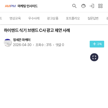
마케팅 인사이드
트
영상교육
우수사례
광고상품
포트폴리오
질문답변
우수사례
하이엔드 식기 브랜드 C사 광고 제안 사례
정세은 마케터
구독
2026-04-30
조회수 : 315
댓글 0