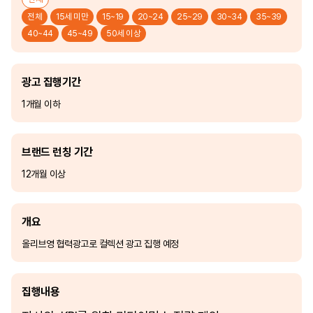
전체
15세 미만
15~19
20~24
25~29
30~34
35~39
40~44
45~49
50세 이상
광고 집행기간
1개월 이하
브랜드 런칭 기간
12개월 이상
개요
올리브영 협력광고로 컬렉션 광고 집행 예정
집행내용