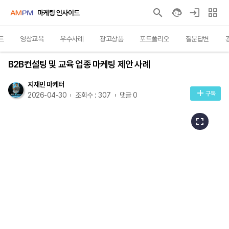
마케팅 인사이드
트
영상교육
우수사례
광고상품
포트폴리오
질문답변
우수사례
B2B컨설팅 및 교육 업종 마케팅 제안 사례
지재민 마케터
구독
2026-04-30
조회수 : 307
댓글 0