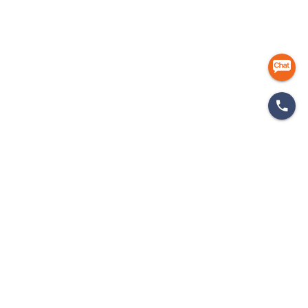
마케팅 인사이드
개인정보처리방침
이용약관
이메일무단수집거부
㈜에이엠피엠글로벌
ampmglobal.co.kr
운영사
㈜에이엠피엠글로벌 | 대표. 김종규
사업자등록번호 257-81-03674 | 통신판매업신고번호.제 2020-서울금천-2858호