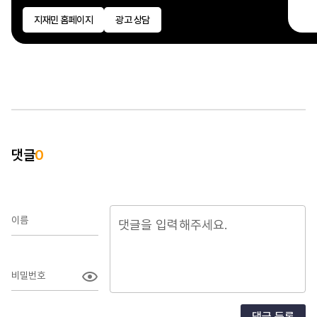
전
지재민 홈페이지
광고 상담
받
다
바탕
기반
지
고
해
댓글
0
대
성장
성
이름
비밀번호
댓글 등록