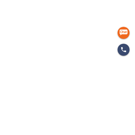
마케팅 인사이드
개인정보처리방침
이용약관
이메일무단수집거부
㈜에이엠피엠글로벌
ampmglobal.co.kr
운영사
㈜에이엠피엠글로벌 | 대표. 김종규
사업자등록번호 257-81-03674 | 통신판매업신고번호.제 2020-서울금천-2858호