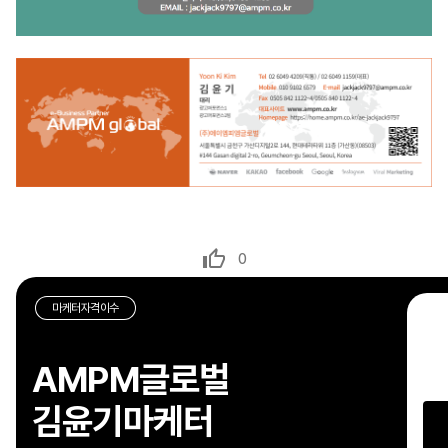
0
마케터자격이수
확
AMPM글로벌
홍
해
김윤기마케터