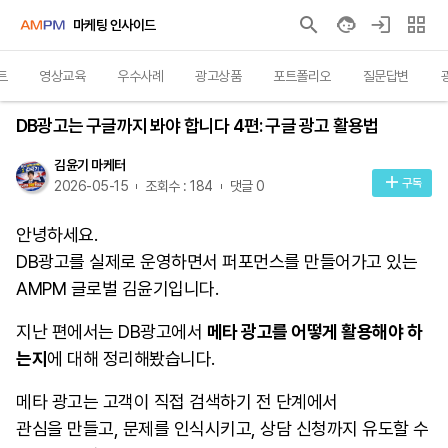
마케팅 인사이드
트
영상교육
우수사례
광고상품
포트폴리오
질문답변
인사이트
DB광고는 구글까지 봐야 합니다 4편: 구글 광고 활용법
김윤기 마케터
구독
2026-05-15
조회수 : 184
댓글 0
안녕하세요.
DB광고를 실제로 운영하면서 퍼포먼스를 만들어가고 있는
AMPM 글로벌 김윤기입니다.
지난 편에서는 DB광고에서
메타 광고를 어떻게 활용해야 하
는지
에 대해 정리해봤습니다.
메타 광고는 고객이 직접 검색하기 전 단계에서
관심을 만들고, 문제를 인식시키고, 상담 신청까지 유도할 수