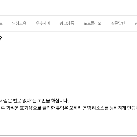
트
영상교육
우수사례
광고상품
포트폴리오
질문답변
?
 사람은 별로 없다"는 고민을 하십니다.
록 '가벼운 호기심'으로 클릭한 유입은 오히려 운영 리소스를 낭비하게 만듭니다