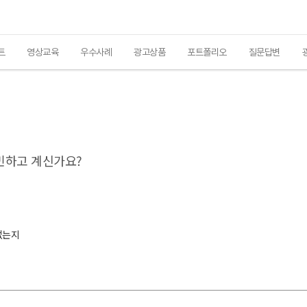
트
영상교육
우수사례
광고상품
포트폴리오
질문답변
민하고 계신가요?
.
없는지