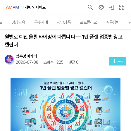
마케팅 인사이드
트
영상교육
우수사례
광고상품
포트폴리오
질문답변
인사이트
월별로 예산 올릴 타이밍이 다릅니다 — 1년 플랜 업종별 광고
캘린더
임두영 마케터
구독
2026-07-08
조회수 : 225
댓글 0