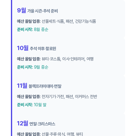
9월
가을 시즌·추석 준비
예산 올릴 업종:
선물세트·식품, 패션, 건강기능식품
준비 시작:
8월 중순
10월
추석 이후·할로윈
예산 올릴 업종:
뷰티·코스튬, 이사·인테리어, 여행
준비 시작:
9월 중순
11월
블랙프라이데이·연말
예산 올릴 업종:
전자기기·가전, 패션, 이커머스 전반
준비 시작:
10월 말
12월
연말·크리스마스
예산 올릴 업종:
선물·주류·외식, 여행, 뷰티