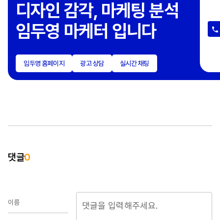
쓰
디자인 감각, 마케팅 분석
계
임두영 마케터 입니다
디
출
마
임두영 홈페이지
광고 상담
실시간 채팅
물
성
이
광
소
지
무
댓글
0
받
[소
& 
운영
이름