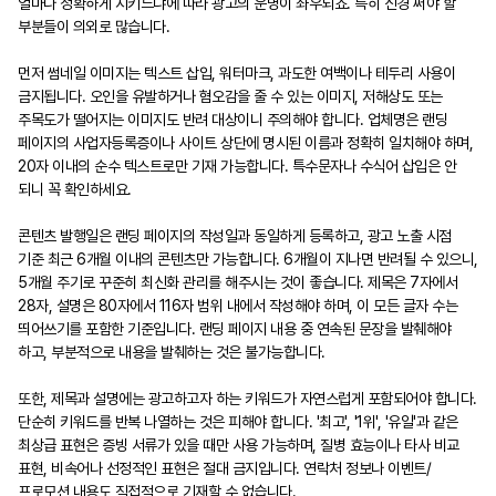
얼마나 정확하게 지키느냐에 따라 광고의 운명이 좌우되죠. 특히 신경 써야 할
부분들이 의외로 많습니다.
먼저 썸네일 이미지는 텍스트 삽입, 워터마크, 과도한 여백이나 테두리 사용이
금지됩니다. 오인을 유발하거나 혐오감을 줄 수 있는 이미지, 저해상도 또는
주목도가 떨어지는 이미지도 반려 대상이니 주의해야 합니다. 업체명은 랜딩
페이지의 사업자등록증이나 사이트 상단에 명시된 이름과 정확히 일치해야 하며,
20자 이내의 순수 텍스트로만 기재 가능합니다. 특수문자나 수식어 삽입은 안
되니 꼭 확인하세요.
콘텐츠 발행일은 랜딩 페이지의 작성일과 동일하게 등록하고, 광고 노출 시점
기준 최근 6개월 이내의 콘텐츠만 가능합니다. 6개월이 지나면 반려될 수 있으니,
5개월 주기로 꾸준히 최신화 관리를 해주시는 것이 좋습니다. 제목은 7자에서
28자, 설명은 80자에서 116자 범위 내에서 작성해야 하며, 이 모든 글자 수는
띄어쓰기를 포함한 기준입니다. 랜딩 페이지 내용 중 연속된 문장을 발췌해야
하고, 부분적으로 내용을 발췌하는 것은 불가능합니다.
또한, 제목과 설명에는 광고하고자 하는 키워드가 자연스럽게 포함되어야 합니다.
단순히 키워드를 반복 나열하는 것은 피해야 합니다. '최고', '1위', '유일'과 같은
최상급 표현은 증빙 서류가 있을 때만 사용 가능하며, 질병 효능이나 타사 비교
표현, 비속어나 선정적인 표현은 절대 금지입니다. 연락처 정보나 이벤트/
프로모션 내용도 직접적으로 기재할 수 없습니다.