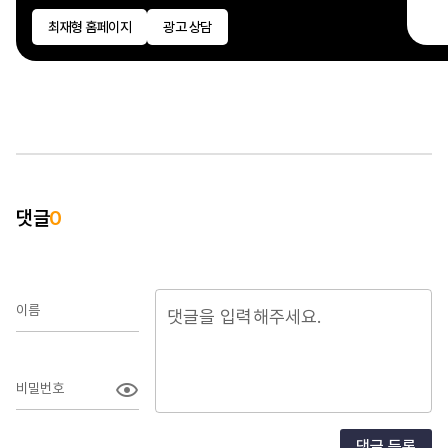
최재형 홈페이지
광고 상담
데
논
제공
댓글
0
이름
비밀번호
댓글 등록