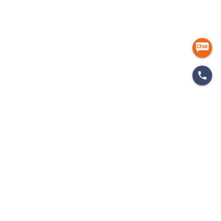
마케팅 인사이드
개인정보처리방침
이용약관
이메일무단수집거부
㈜에이엠피엠글로벌
ampmglobal.co.kr
운영사
㈜에이엠피엠글로벌 | 대표. 김종규
사업자등록번호 257-81-03674 | 통신판매업신고번호.제 2020-서울금천-2858호