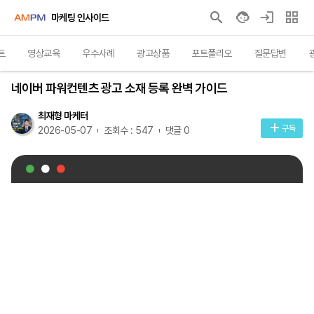
마케팅 인사이드
트
영상교육
우수사례
광고상품
포트폴리오
질문답변
영상교육
네이버 파워컨텐츠 광고 소재 등록 완벽 가이드
최재형 마케터
구독
2026-05-07
조회수 : 547
댓글 0