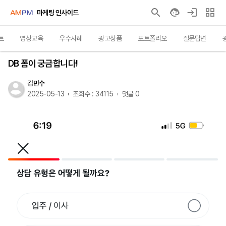
마케팅 인사이드
트
영상교육
우수사례
광고상품
포트폴리오
질문답변
마케팅관련 질문
DB 폼이 궁금합니다!
김민수
2025-05-13
조회수 : 34115
댓글 0